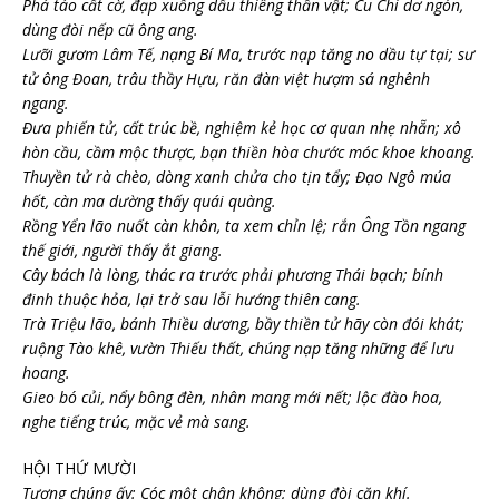
Phá táo cất cờ, đạp xuống dấu thiêng thần vật; Cu Chi dơ ngón,
dùng đòi nếp cũ ông ang.
Lưỡi gươm Lâm Tế, nạng Bí Ma, trước nạp tăng no dầu tự tại; sư
tử ông Đoan, trâu thầy Hựu, răn đàn việt hượm sá nghênh
ngang.
Đưa phiến tử, cất trúc bề, nghiệm kẻ học cơ quan nhẹ nhẵn; xô
hòn cầu, cầm mộc thược, bạn thiền hòa chước móc khoe khoang.
Thuyền tử rà chèo, dòng xanh chửa cho tịn tẩy; Đạo Ngô múa
hốt, càn ma dường thấy quái quàng.
Rồng Yển lão nuốt càn khôn, ta xem chỉn lệ; rắn Ông Tồn ngang
thế giới, người thấy ắt giang.
Cây bách là lòng, thác ra trước phải phương Thái bạch; bính
đinh thuộc hỏa, lại trở sau lỗi hướng thiên cang.
Trà Triệu lão, bánh Thiều dương, bầy thiền tử hãy còn đói khát;
ruộng Tào khê, vườn Thiếu thất, chúng nạp tăng những để lưu
hoang.
Gieo bó củi, nẩy bông đèn, nhân mang mới nết; lộc đào hoa,
nghe tiếng trúc, mặc vẻ mà sang.
HỘI THỨ MƯỜI
Tượng chúng ấy: Cóc một chân không; dùng đòi căn khí.