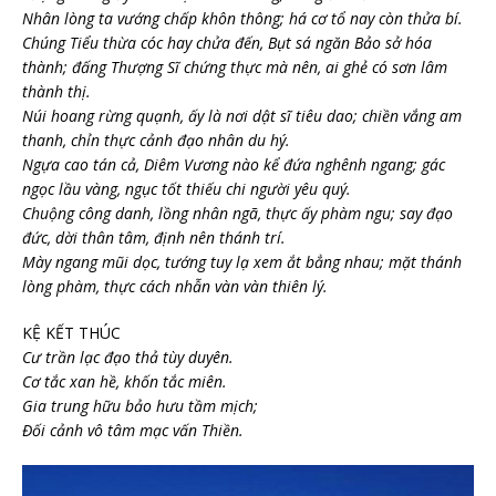
Nhân lòng ta vướng chấp khôn thông; há cơ tổ nay còn thửa bí.
Chúng Tiểu thừa cóc hay chửa đến, Bụt sá ngăn Bảo sở hóa
thành; đấng Thượng Sĩ chứng thực mà nên, ai ghẻ có sơn lâm
thành thị.
Núi hoang rừng quạnh, ấy là nơi dật sĩ tiêu dao; chiền vắng am
thanh, chỉn thực cảnh đạo nhân du hý.
Ngựa cao tán cả, Diêm Vương nào kể đứa nghênh ngang; gác
ngọc lầu vàng, ngục tốt thiếu chi người yêu quý.
Chuộng công danh, lồng nhân ngã, thực ấy phàm ngu; say đạo
đức, dời thân tâm, định nên thánh trí.
Mày ngang mũi dọc, tướng tuy lạ xem ắt bẳng nhau; mặt thánh
lòng phàm, thực cách nhẫn vàn vàn thiên lý.
KỆ KẾT THÚC
Cư trần lạc đạo thả tùy duyên.
Cơ tắc xan hề, khốn tắc miên.
Gia trung hữu bảo hưu tầm mịch;
Đối cảnh vô tâm mạc vấn Thiền.