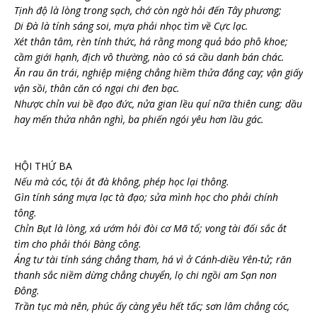
Tịnh độ là lòng trong sạch, chớ còn ngờ hỏi đến Tây phương;
Di Đà là tính sáng soi, mựa phải nhọc tìm về Cực lạc.
Xét thân tâm, rèn tính thức, há rằng mong quả báo phô khoe;
cầm giới hạnh, địch vô thường, nào có sá cầu danh bán chác.
Ăn rau ăn trái, nghiệp miệng chẳng hiềm thửa đắng cay; vận giấy
vận sồi, thân căn có ngại chi đen bạc.
Nhược chỉn vui bề đạo đức, nửa gian lều quí nữa thiên cung; dầu
hay mến thửa nhân nghì, ba phiến ngói yêu hơn lầu gác.
HỘI THỨ BA
Nếu mà cóc, tội ắt đà không, phép học lại thông.
Gìn tính sáng mựa lạc tà đạo; sửa mình học cho phải chính
tông.
Chỉn Bụt là lòng, xá ướm hỏi đòi cơ Mã tổ; vong tài đối sắc ắt
tìm cho phải thói Bàng công.
Áng tư tài tính sáng chẳng tham, há vì ở Cánh-diều Yên-tử; răn
thanh sắc niềm dừng chẳng chuyển, lọ chi ngồi am Sạn non
Đông.
Trần tục mà nên, phúc ấy càng yêu hết tấc; sơn lâm chẳng cóc,