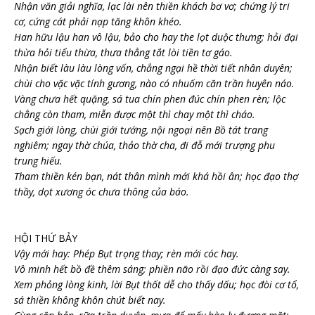
Nhận văn giải nghĩa, lạc lài nên thiền khách bơ vơ; chứng lý tri
cơ, cứng cát phải nạp tăng khôn khéo.
Han hữu lậu han vô lậu, bảo cho hay the lọt duộc thưng; hỏi đại
thừa hỏi tiểu thừa, thưa thẳng tắt lòi tiền tơ gáo.
Nhận biết làu làu lòng vốn, chẳng ngại hề thời tiết nhân duyên;
chùi cho vặc vặc tính gương, nào có nhuốm căn trần huyên náo.
Vàng chưa hết quặng, sá tua chín phen đúc chín phen rèn; lộc
chẳng còn tham, miễn được một thì chay một thì cháo.
Sạch giới lòng, chùi giới tướng, nội ngoại nên Bồ tát trang
nghiêm; ngay thờ chúa, thảo thờ cha, đi đỗ mới trượng phu
trung hiếu.
Tham thiền kén bạn, nát thân mình mới khá hồi ân; học đạo thợ
thầy, dọt xương óc chưa thông của báo.
HỘI THỨ BẢY
Vậy mới hay: Phép Bụt trọng thay; rèn mới cóc hay.
Vô minh hết bồ đề thêm sáng; phiền não rồi đạo đức càng say.
Xem phỏng lòng kinh, lời Bụt thốt dễ cho thấy dấu; học đòi cơ tổ,
sá thiền không khôn chút biết nay.