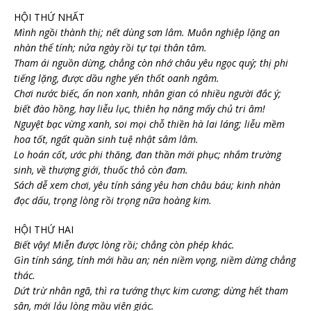
HỘI THỨ NHẤT
Mình ngồi thành thị; nết dùng sơn lâm. Muôn nghiệp lặng an
nhàn thể tính; nửa ngày rồi tự tại thân tâm.
Tham ái nguồn dừng, chẳng còn nhớ châu yêu ngọc quý; thị phi
tiếng lặng, được dầu nghe yến thốt oanh ngâm.
Chơi nước biếc, ẩn non xanh, nhân gian có nhiều người đắc ý;
biết đào hồng, hay liễu lục, thiên hạ năng mấy chủ tri âm!
Nguyệt bạc vừng xanh, soi mọi chỗ thiền hà lai láng; liễu mềm
hoa tốt, ngất quần sinh tuệ nhật sâm lâm.
Lo hoán cốt, ước phi thăng, đan thần mới phục; nhắm trường
sinh, về thượng giới, thuốc thỏ còn đam.
Sách dễ xem chơi, yêu tính sáng yêu hơn châu báu; kinh nhàn
đọc dấu, trọng lòng rồi trọng nữa hoàng kim.
HỘI THỨ HAI
Biết vậy! Miễn được lòng rồi; chẳng còn phép khác.
Gìn tính sáng, tính mới hầu an; nén niềm vọng, niềm dừng chẳng
thác.
Dứt trừ nhân ngã, thì ra tướng thực kim cương; dừng hết tham
sân, mới lảu lòng mầu viên giác.