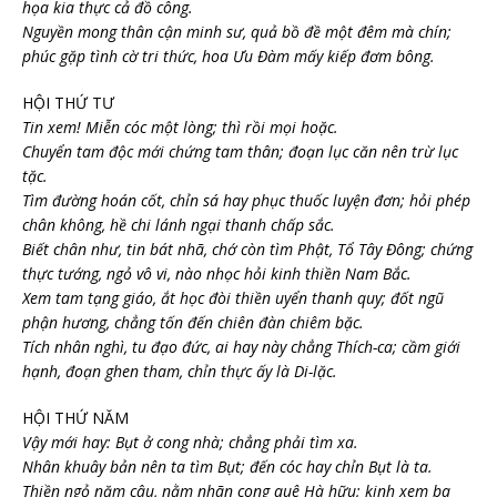
họa kia thực cả đồ công.
Nguyền mong thân cận minh sư, quả bồ đề một đêm mà chín;
phúc gặp tình cờ tri thức, hoa Ưu Đàm mấy kiếp đơm bông.
HỘI THỨ TƯ
Tin xem! Miễn cóc một lòng; thì rồi mọi hoặc.
Chuyển tam độc mới chứng tam thân; đoạn lục căn nên trừ lục
tặc.
Tìm đường hoán cốt, chỉn sá hay phục thuốc luyện đơn; hỏi phép
chân không, hề chi lánh ngại thanh chấp sắc.
Biết chân như, tin bát nhã, chớ còn tìm Phật, Tổ Tây Đông; chứng
thực tướng, ngỏ vô vi, nào nhọc hỏi kinh thiền Nam Bắc.
Xem tam tạng giáo, ắt học đòi thiền uyển thanh quy; đốt ngũ
phận hương, chẳng tốn đến chiên đàn chiêm bặc.
Tích nhân nghì, tu đạo đức, ai hay này chẳng Thích-ca; cầm giới
hạnh, đoạn ghen tham, chỉn thực ấy là Di-lặc.
HỘI THỨ NĂM
Vậy mới hay: Bụt ở cong nhà; chẳng phải tìm xa.
Nhân khuây bản nên ta tìm Bụt; đến cóc hay chỉn Bụt là ta.
Thiền ngỏ năm câu, nằm nhãn cong quê Hà hữu; kinh xem ba