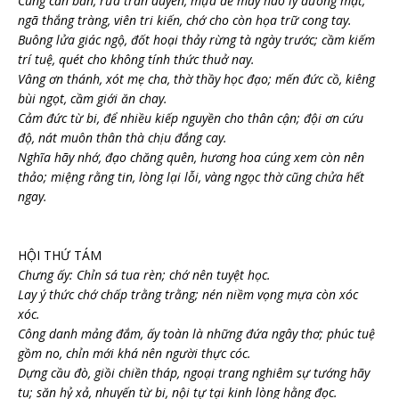
Cùng căn bản, rữa trần duyên, mựa để mấy hào ly đương mặt;
ngã thắng tràng, viên tri kiến, chớ cho còn họa trữ cong tay.
Buông lửa giác ngộ, đốt hoại thảy rừng tà ngày trước; cầm kiếm
trí tuệ, quét cho không tính thức thuở nay.
Vâng ơn thánh, xót mẹ cha, thờ thầy học đạo; mến đức cồ, kiêng
bùi ngọt, cầm giới ăn chay.
Cảm đức từ bi, để nhiều kiếp nguyền cho thân cận; đội ơn cứu
độ, nát muôn thân thà chịu đắng cay.
Nghĩa hãy nhớ, đạo chăng quên, hương hoa cúng xem còn nên
thảo; miệng rằng tin, lòng lại lỗi, vàng ngọc thờ cũng chửa hết
ngay.
HỘI THỨ TÁM
Chưng ấy: Chỉn sá tua rèn; chớ nên tuyệt học.
Lay ý thức chớ chấp trằng trằng; nén niềm vọng mựa còn xóc
xóc.
Công danh mảng đắm, ấy toàn là những đứa ngây thơ; phúc tuệ
gồm no, chỉn mới khá nên người thực cóc.
Dựng cầu đò, giồi chiền tháp, ngoại trang nghiêm sự tướng hãy
tu; săn hỷ xả, nhuyến từ bi, nội tự tại kinh lòng hằng đọc.