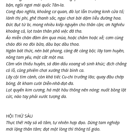
bận, ngồi ngơi mái quốc Tân-la.
Cong đạo nghĩa, khoảng cơ quan, đà lọt lẫn trường kinh cửa tổ;
lánh thị phi, ghê thanh sắc, ngại chơi bời dặm liễu đường hoa.
Đức Bụt từ bi, mong nhiều kiếp nguyền cho thân cận; ơn Nghiêu
khoáng cả, lọt toàn thân phô việc đã tha.
Áo miễn chăn đầm ấm qua mùa, hoặc chằm hoặc xễ; cơm cùng
cháo đói no đòi bữa, dầu bạc dầu thoa.
Ngăn bát thức, nén bát phong, càng đè càng bội; lãy tam huyền,
nông tam yếu, một cắt một ma.
Cầm vốn thiếu huyền, sá đàn dấu xoang vô sinh khúc; địch chẳng
có lỗ, cũng phiếm chơi xướng thái bình ca.
Lãy cội tìm cành, còn khá tiếc Cu-chi trưởng lão; quay đầu chớp
bóng, ắt kham cười Diễn-nhã-đạt-đa.
Lọt quyển kim cương, há mặt hầu thông nên nóng; nuốt bồng lật
cức, nào tay phải xước tượng da.
HỘI THỨ SÁU
Thực thế! Hãy sá vô tâm, tự nhiên hợp đạo. Dừng tam nghiệp
mới lặng thân tâm; đạt một lòng thì thông tổ giáo.