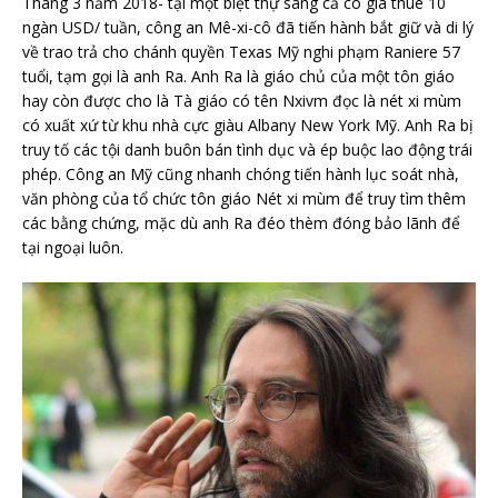
Tháng 3 năm 2018- tại một biệt thự sang cả có giá thuê 10
ngàn USD/ tuần, công an Mê-xi-cô đã tiến hành bắt giữ và di lý
về trao trả cho chánh quyền Texas Mỹ nghi phạm Raniere 57
tuổi, tạm gọi là anh Ra. Anh Ra là giáo chủ của một tôn giáo
hay còn được cho là Tà giáo có tên Nxivm đọc là nét xi mùm
có xuất xứ từ khu nhà cực giàu Albany New York Mỹ. Anh Ra bị
truy tố các tội danh buôn bán tình dục và ép buộc lao động trái
phép. Công an Mỹ cũng nhanh chóng tiến hành lục soát nhà,
văn phòng của tổ chức tôn giáo Nét xi mùm để truy tìm thêm
các bằng chứng, mặc dù anh Ra đéo thèm đóng bảo lãnh để
tại ngoại luôn.