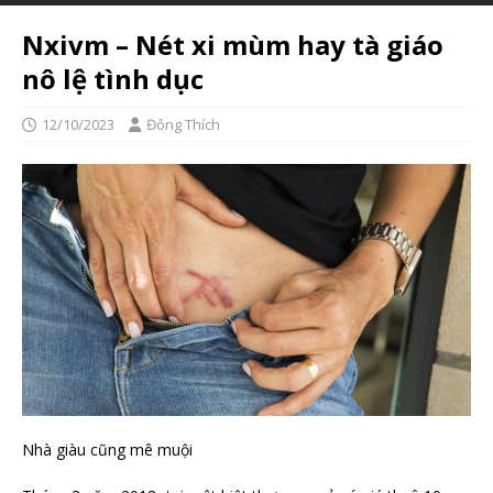
Nxivm – Nét xi mùm hay tà giáo
nô lệ tình dục
12/10/2023
Đông Thích
Nhà giàu cũng mê muội