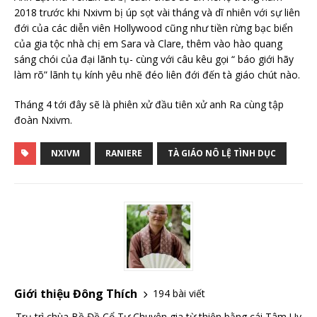
2018 trước khi Nxivm bị úp sọt vài tháng và dĩ nhiên với sự liên
đới của các diễn viên Hollywood cũng như tiền rừng bạc biển
của gia tộc nhà chị em Sara và Clare, thêm vào hào quang
sáng chói của đại lãnh tụ- cùng với câu kêu gọi “ báo giới hãy
làm rõ” lãnh tụ kính yêu nhẽ đéo liên đới đến tà giáo chút nào.
Tháng 4 tới đây sẽ là phiên xử đầu tiên xử anh Ra cùng tập
đoàn Nxivm.
NXIVM
RANIERE
TÀ GIÁO NÔ LỆ TÌNH DỤC
Giới thiệu Đông Thích
194 bài viết
Trụ trì chùa Bề Đề Cổ Tự Chuyên gia từ thiện bằng cái Tâm Uy