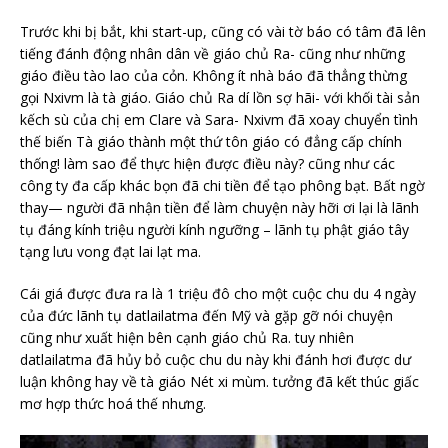
Trước khi bị bắt, khi start-up, cũng có vài tờ báo có tâm đã lên
tiếng đánh động nhân dân về giáo chủ Ra- cũng như những
giáo điều tào lao của cỏn. Không ít nhà báo đã thẳng thừng
gọi Nxivm là tà giáo. Giáo chủ Ra dí lồn sợ hãi- với khối tài sản
kếch sù của chị em Clare và Sara- Nxivm đã xoay chuyển tình
thế biến Tà giáo thành một thứ tôn giáo có đẳng cấp chính
thống! làm sao để thực hiện được điều này? cũng như các
công ty đa cấp khác bọn đã chi tiền để tạo phông bạt. Bất ngờ
thay— người đã nhận tiền để làm chuyện này hỡi ơi lại là lãnh
tụ đáng kính triệu người kính ngưỡng – lãnh tụ phật giáo tây
tạng lưu vong đạt lai lạt ma.
Cái giá được đưa ra là 1 triệu đô cho một cuộc chu du 4 ngày
của đức lãnh tụ datlailatma đến Mỹ và gặp gỡ nói chuyện
cũng như xuất hiện bên cạnh giáo chủ Ra. tuy nhiên
datlailatma đã hủy bỏ cuộc chu du này khi đánh hơi được dư
luận không hay về tà giáo Nét xi mùm. tưởng đã kết thúc giấc
mơ hợp thức hoá thế nhưng.