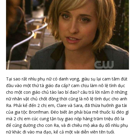
Tại sao rất nhìu phụ nữ có danh vọng, giàu sụ lại cam tâm đút
đầu vào một thứ tà giáo đa cấp? cam chịu làm nô lệ tình dục
cho một con giáo chủ tào lao bí đao? câu trả lời nằm ở những
nữ nhân vật chủ chốt đồng thời cũng là nô lệ tình dục cho anh
Ra. Phải kể đến 2 chị em, Clare và Sara, đã thừa hưởnh gia tài
của gia tộc Bronfman. Đéo biết ăn phải bùa mê thuốc lú đéo gì
mà 2 chị em cúc cung tận tuỵ giao nộp hàng trăm triệu đô la
để cúng dường cho con Ra, và đi chiêu mộ aka dụ dỗ nhìu phụ
nữ khác đi vào ma đạo, kể cả một vài diễn viên tên tuổi.