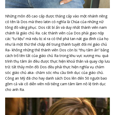
Những môn đồ cao cấp được thăng cấp vào một nhánh riêng
có tên là Dos mà theo latin có nghĩa là Chúa của những nữ
tông đồ vâng phục. Dos rất bí ẩn và duy nhất thành viên nam
chánh là giáo chủ Ra. các thành viên của Dos phải giao nộp
các “tư liệu” mà nếu bị xì ra có thể phá tan nát gia đình của họ
như là một thứ thế chấp để trung thành tuyệt đối mí giáo chủ
Ra- không những thế thành viên Dos còn bị “thụ tâm ấn” bằng
cách trổ tên tắt của giáo chủ Ra trong khu vực xương mu. quá
trình thụ tâm ấn đều được thực hiện khoả thân và quay clip lưu
trữ. tất thảy môn đồ Dos đều phải thực hiện nghĩa vụ chăm
sóc giáo chủ aka- chăm sóc nhu cầu tình dục của giáo chủ.
Công an Mỹ đã cho hay danh sách Dos lên đến 50 người bao
gồm cả vài cô diễn viên nổi tiếng cam tâm làm nô lệ tình dục
cho anh Ra.