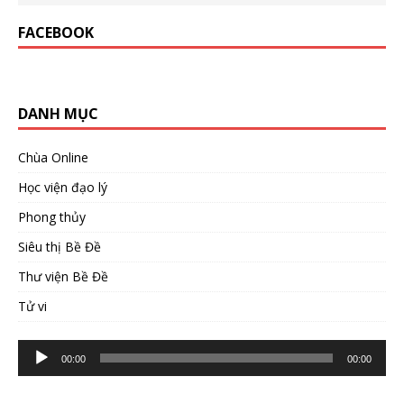
FACEBOOK
DANH MỤC
Chùa Online
Học viện đạo lý
Phong thủy
Siêu thị Bề Đề
Thư viện Bề Đề
Tử vi
Trình
00:00
00:00
phát
âm