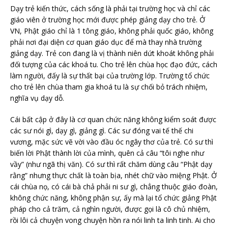
Dạy trẻ kiến thức, cách sống là phải tại trường học và chỉ các
giáo viên ở trường học mới được phép giảng dạy cho trẻ. Ở
VN, Phật giáo chỉ là 1 tông giáo, không phải quốc giáo, không
phải nơi đại diện cơ quan giáo dục để mà thay nhà trường
giảng dạy. Trẻ con đang là vị thành niên dứt khoát không phải
đối tượng của các khoá tu. Cho trẻ lên chùa học đạo đức, cách
làm người, đấy là sự thất bại của trường lớp. Trường tổ chức
cho trẻ lên chùa tham gia khoá tu là sự chối bỏ trách nhiệm,
nghĩa vụ dạy dỗ.
Cái bất cập ở đây là cơ quan chức năng không kiểm soát được
các sư nói gì, dạy gì, giảng gì. Các sư đóng vai tế thế chi
vương, mặc sức vẽ vời vào đầu óc ngây thơ của trẻ. Có sư thì
biến lời Phật thành lời của mình, quên cả câu “tôi nghe như
vầy” (như ngã thị văn). Có sư thì rất chăm dùng câu “Phật dạy
rằng” nhưng thực chất là toàn bịa, nhét chữ vào miệng Phật. Ở
cái chùa nọ, có cái bà chả phải ni sư gì, chẳng thuộc giáo đoàn,
không chức năng, không phận sự, ấy mà lại tổ chức giảng Phật
pháp cho cả trăm, cả nghìn người, được gọi là cô chủ nhiệm,
rồi lôi cả chuyện vong chuyện hồn ra nói linh ta linh tinh. Ai cho