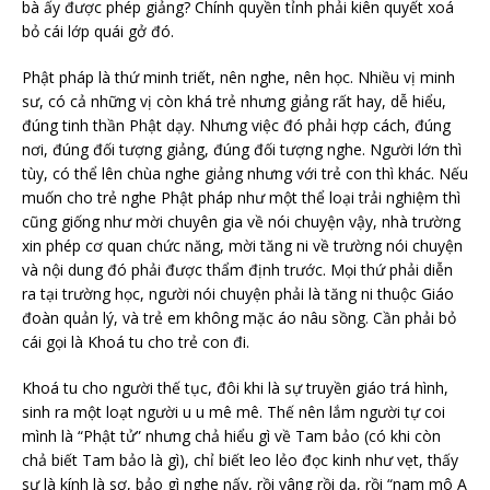
bà ấy được phép giảng? Chính quyền tỉnh phải kiên quyết xoá
bỏ cái lớp quái gở đó.
Phật pháp là thứ minh triết, nên nghe, nên học. Nhiều vị minh
sư, có cả những vị còn khá trẻ nhưng giảng rất hay, dễ hiểu,
đúng tinh thần Phật dạy. Nhưng việc đó phải hợp cách, đúng
nơi, đúng đối tượng giảng, đúng đối tượng nghe. Người lớn thì
tùy, có thể lên chùa nghe giảng nhưng với trẻ con thì khác. Nếu
muốn cho trẻ nghe Phật pháp như một thể loại trải nghiệm thì
cũng giống như mời chuyên gia về nói chuyện vậy, nhà trường
xin phép cơ quan chức năng, mời tăng ni về trường nói chuyện
và nội dung đó phải được thẩm định trước. Mọi thứ phải diễn
ra tại trường học, người nói chuyện phải là tăng ni thuộc Giáo
đoàn quản lý, và trẻ em không mặc áo nâu sồng. Cần phải bỏ
cái gọi là Khoá tu cho trẻ con đi.
Khoá tu cho người thế tục, đôi khi là sự truyền giáo trá hình,
sinh ra một loạt người u u mê mê. Thế nên lắm người tự coi
mình là “Phật tử” nhưng chả hiểu gì về Tam bảo (có khi còn
chả biết Tam bảo là gì), chỉ biết leo lẻo đọc kinh như vẹt, thấy
sư là kính là sợ, bảo gì nghe nấy, rồi vâng rồi dạ, rồi “nam mô A