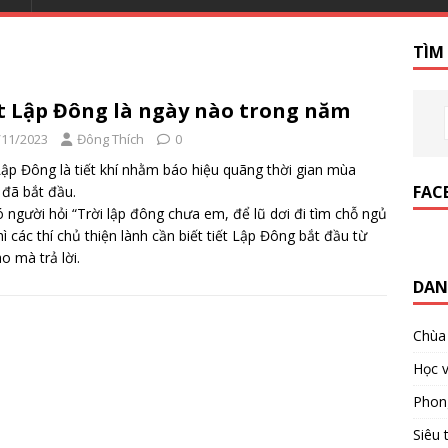
TÌM
t Lập Đông là ngày nào trong năm
/11/2023
Đông Thích
0
Lập Đông là tiết khí nhằm báo hiệu quãng thời gian mùa
FAC
đã bắt đầu.
ó người hỏi “Trời lập đông chưa em, để lũ dơi đi tìm chỗ ngủ
thì các thí chủ thiện lành cần biết tiết Lập Đông bắt đầu từ
ào mà trả lời.
DAN
Chùa
Học v
Phon
Siêu 