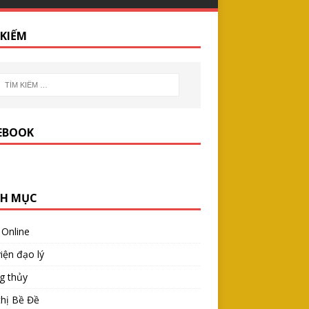
 KIẾM
EBOOK
H MỤC
 Online
iện đạo lý
g thủy
thị Bề Đề