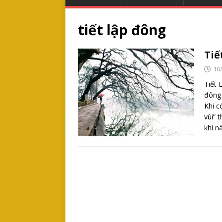
tiết lập đông
Tiế
10
Tiết 
đông 
Khi c
vùi” 
khi n