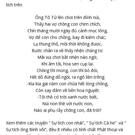
tích trên.
Ông Tô Tử lên chơi trên đỉnh núi,
Thấy hai vợ chồng con chim chích,
Chín tháng mười ngày đủ cánh mọc lông,
Vợ để con cho chồng, bay đi kiếm chác;
Lạ thung thổ, mồi thời không được,
Bước chân ra về thấy nhện chăng tơ.
Mãi vui chơi bắt nhện nào ngờ,
Khi âm tối, hoa sen cụp lại.
Chồng thì mong, con thì bỏ đói,
Hết dỗ đứng dỗ ngồi, ra ngõ liền trông.
-Kìa kìa gái năm con chửa hết lòng chồng,
Còn say đắm về bên hoa nguyệt.
-Tôi thề có trời xanh nước biết,
Núi non thề với nước non,
Nào ai phụ rẫy chồng con, đã trời?
Xem thêm các truyện “ Sự tích con nhái”, “ Sự tích Cá he” và “
Sự tích ông Bình vôi”, đều ít nhiều có tính chất Phật thoại và