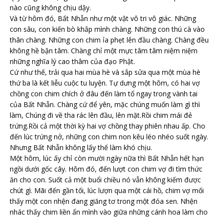
nào cũng không chịu dậy.
Và từ hôm đó, Bất Nhẫn như một vật vô tri vô giác. Những
con sâu, con kiến bò khắp mình chàng. Những con thú cà vào
thân chàng. Những con chim ỉa phẹt lên đầu chàng. Chàng đều
không hề bận tâm. Chàng chỉ một mực tâm tâm niệm niệm
những nghĩa lý cao thâm của đạo Phật.
Cứ như thế, trải qua hai mùa hè và sắp sửa qua một mùa hè
thứ ba là kết liễu cuộc tu luyện. Tự dưng một hôm, có hai vợ
chồng con chim chích ở đâu đến làm tổ ngay trong vành tai
của Bất Nhẫn. Chàng cứ để yên, mặc chúng muốn làm gì thì
làm, Chúng đi về tha rác lên đầu, lên mặt.Rồi chim mái đẻ
trứng.Rồi cả một thời kỳ hai vợ chồng thay phiên nhau ấp. Cho
đến lúc trứng nở, những con chim non kêu léo nhéo suốt ngày.
Nhưng Bất Nhẫn không lấy thế làm khó chịu.
Một hôm, lúc ấy chỉ còn mười ngày nữa thì Bất Nhẫn hết hạn
ngồi dưới gốc cây. Hôm đó, đến lượt con chim vợ đi tìm thức
ăn cho con. Suốt cả một buổi chiều nó vẫn không kiếm được
chút gì. Mãi đến gần tối, lúc lượn qua một cái hồ, chim vợ mối
thấy một con nhện đang giăng tơ trong một đóa sen. Nhện
nhác thấy chim liền ẩn mình vào giữa những cánh hoa làm cho