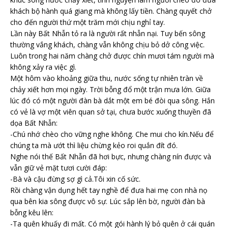
khách bộ hành quá giang mà không lấy tiền. Chàng quyết chở
cho đến người thứ một trăm mới chịu nghỉ tay.
Lần này Bất Nhẫn tỏ ra là người rất nhẫn nại. Tuy bến sông
thường vắng khách, chàng vẫn không chịu bỏ dở công việc.
Luôn trong hai năm chàng chở được chín mươi tám người mà
không xảy ra việc gì.
Một hôm vào khoảng giữa thu, nước sống tự nhiên tràn về
chảy xiết hơn mọi ngày. Trời bỗng đổ một trận mưa lớn. Giữa
lúc đó có một người đàn bà dắt một em bé đòi qua sông. Hắn
có vẻ là vợ một viên quan sở tại, chưa bước xuống thuyền đã
dọa Bất Nhẫn:
-Chú nhớ chèo cho vững nghe không. Che mui cho kín.Nếu để
chúng ta mà ướt thì liệu chừng kẻo roi quắn đít đó.
Nghe nói thế Bất Nhẫn đã hơi bực, nhưng chàng nín được và
vẫn giữ vẻ mặt tươi cười đáp:
-Bà và cậu đừng sợ gì cả.Tôi xin cố sức.
Rồi chàng vận dụng hết tay nghề để đưa hai mẹ con nhà nọ
qua bên kia sông được vô sự. Lúc sắp lên bờ, người đàn bà
bỗng kêu lên:
-Ta quên khuấy đi mất. Có một gói hành lý bỏ quên ở cái quán