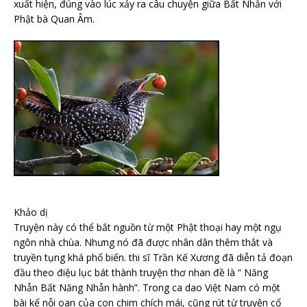
xuất hiện, đúng vào lúc xảy ra câu chuyện giữa Bất Nhẫn với
Phật bà Quan Âm.
Khảo dị
Truyện này có thể bắt nguồn từ một Phật thoại hay một ngụ
ngôn nhà chùa. Nhưng nó đã được nhân dân thêm thắt và
truyền tụng khá phổ biến. thi sĩ Trần Kế Xương đã diễn tả đoạn
đầu theo điệu lục bát thành truyện thơ nhan đề là “ Năng
Nhẫn Bất Năng Nhẫn hành”. Trong ca dao Việt Nam có một
bài kể nỗi oan của con chim chích mái, cũng rút từ truyện cổ