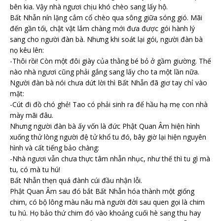
bên kia. Vậy nhà ngươi chịu khó chèo sang lấy hộ.
Bất Nhẫn nín lặng cắm cổ chèo qua sông giữa sóng gió. Mãi
đến gần tối, chật vật lắm chàng mới đưa được gói hành lý
sang cho người đàn bà. Nhưng khi soát lại gói, người đàn bà
nọ kêu lên:
-Thôi rồi! Còn một đôi giày của thằng bé bỏ ở gầm giường. Thế
nào nhà ngươi cũng phải gắng sang lấy cho ta một lần nữa.
Người đàn bà nói chưa dứt lời thì Bất Nhẫn đã giơ tay chỉ vào
mặt:
-Cút đi đồ chó ghẻ! Tao có phải sinh ra để hầu hạ mẹ con nhà
mày mãi đâu.
Nhưng người đàn bà ấy vốn là đức Phật Quan Âm hiện hình
xuống thử lòng người đệ tử khổ tu đó, bây giờ lại hiện nguyên
hình và cất tiếng bảo chàng:
-Nhà ngươi vẫn chưa thực tâm nhẫn nhục, như thế thì tu gì mà
tu, có mà tu hú!
Bất Nhẫn thẹn quá đành cúi đầu nhận lỗi.
Phật Quan Âm sau đó bắt Bất Nhẫn hóa thành một giống
chim, có bộ lông màu nâu mà người đời sau quen gọi là chim
tu hú. Họ bảo thứ chim đó vào khoảng cuối hè sang thu hay