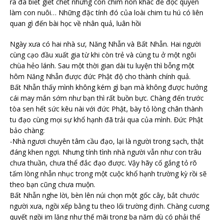
ra đã biết giết chết những con chim non khác để độc quyền
làm con nuôi… Những đặc tính đó của loài chim tu hú có liên
quan gì đến bài học về nhân quả, luân hồi
Ngày xưa có hai nhà sư, Năng Nhẫn và Bất Nhẫn. Hai người
cùng cạo đầu xuất gia từ khi còn trẻ và cùng tu ở một ngôi
chùa hẻo lánh. Sau một thời gian dài tu luyện thì bỗng một
hôm Năng Nhẫn được đức Phật độ cho thành chính quả.
Bất Nhẫn thấy mình không kém gì bạn mà không được hưởng
cái may mắn sớm như bạn thì rất buồn bực. Chàng đến trước
tòa sen hết sức kêu nài với đức Phật, bày tỏ lòng chân thành
tu đạo cùng mọi sự khổ hạnh đã trải qua của mình. Đức Phật
bảo chàng:
-Nhà ngươi chuyên tâm cầu đạo, lại là người trong sạch, thật
đáng khen ngợi. Nhưng tính tình nhà người vẫn như con trâu
chưa thuần, chưa thể đắc đạo được. Vậy hãy cố gắng tỏ rõ
tấm lòng nhẫn nhục trong một cuộc khổ hạnh trường kỳ rồi sẽ
theo bạn cũng chưa muộn.
Bất Nhẫn nghe lời, bèn lên núi chọn một gốc cây, bắt chước
người xưa, ngồi xếp bằng tu theo lối trường định. Chàng cương
quyết ngồi im lặng như thế mãi trong ba năm dù có phải thế