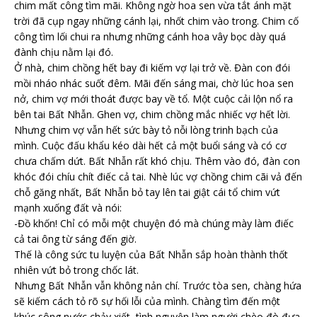
chim mất công tìm mãi. Không ngờ hoa sen vừa tắt ánh mặt
trời đã cụp ngay những cánh lại, nhốt chim vào trong. Chim cố
công tìm lối chui ra nhưng những cánh hoa vây bọc dày quá
đành chịu nằm lại đó.
Ở nhà, chim chồng hết bay đi kiếm vợ lại trở về. Đàn con đói
mồi nháo nhác suốt đêm. Mãi đến sáng mai, chờ lúc hoa sen
nở, chim vợ mới thoát được bay về tổ. Một cuộc cải lộn nổ ra
bên tai Bất Nhẫn. Ghen vợ, chim chồng mắc nhiếc vợ hết lời.
Nhưng chim vợ vẫn hết sức bày tỏ nỗi lòng trinh bạch của
mình. Cuộc đấu khẩu kéo dài hết cả một buổi sáng và có cơ
chưa chấm dứt. Bất Nhẫn rất khó chịu. Thêm vào đó, đàn con
khóc đói chíu chít điếc cả tai. Nhè lúc vợ chồng chim cãi vả đến
chỗ găng nhất, Bất Nhẫn bỏ tay lên tai giật cái tổ chim vứt
mạnh xuống đất và nói:
-Đồ khốn! Chỉ có mỗi một chuyện đó mà chúng mày làm điếc
cả tai ông từ sáng đến giờ.
Thế là công sức tu luyện của Bất Nhẫn sắp hoàn thành thốt
nhiên vứt bỏ trong chốc lát.
Nhưng Bất Nhẫn vẫn không nản chí. Trước tòa sen, chàng hứa
sẽ kiếm cách tỏ rõ sự hối lỗi của mình. Chàng tìm đến một
khúc sông nước chảy xiết, tình nguyện làm người chèo đò đưa