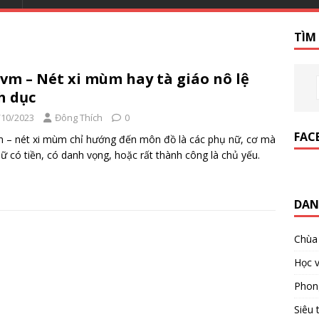
TÌM
vm – Nét xi mùm hay tà giáo nô lệ
h dục
/10/2023
Đông Thích
0
FAC
 – nét xi mùm chỉ hướng đến môn đồ là các phụ nữ, cơ mà
ữ có tiền, có danh vọng, hoặc rất thành công là chủ yếu.
DAN
Chùa
Học v
Phon
Siêu 