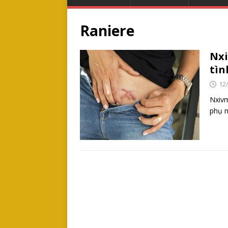
Raniere
Nxi
tìn
12
Nxivm
phụ n