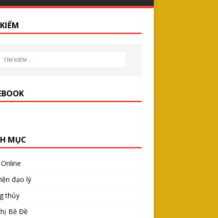
 KIẾM
EBOOK
H MỤC
 Online
iện đạo lý
g thủy
thị Bề Đề