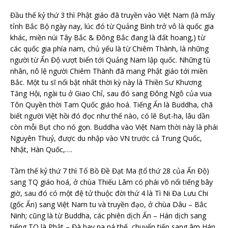
Đầu thế kỷ thứ 3 thì Phật giáo đã truyền vào Việt Nam (là mấy
tỉnh Bắc Bộ ngày nay, lúc đó từ Quảng Bình trở vô là quốc gia
khác, miền núi Tây Bắc & Đông Bắc đang là đất hoang,) từ
các quốc gia phía nam, chủ yếu là từ Chiêm Thành, là những
người từ Ấn Độ vượt biển tới Quảng Nam lập quốc. Những tù
nhân, nô lệ người Chiêm Thành đã mang Phật giáo tới miền
Bắc. Một tu sĩ nổi bật nhất thời kỳ này là Thiền Sư Khương
Tăng Hội, ngài tu ở Giao Chỉ, sau đó sang Đông Ngô của vua
Tôn Quyền thời Tam Quốc giáo hoá. Tiếng Ấn là Buddha, chã
biết người Việt hồi đó đọc như thế nào, có lẽ Bụt-ha, lâu dần
còn mỗi Bụt cho nó gọn. Buddha vào Việt Nam thời này là phái
Nguyên Thuỷ, được du nhập vào VN trước cả Trung Quốc,
Nhật, Hàn Quốc,….
Tầm thế kỷ thứ 7 thì Tổ Bồ Đề Đạt Ma (tổ thứ 28 của Ấn Độ)
sang TQ giáo hoá, ở chùa Thiếu Lâm có phái võ nổi tiếng bây
giờ, sau đó có một đệ tử thuộc đời thứ 4 là Tì Ni Đa Lưu Chi
(gốc Ấn) sang Việt Nam tu và truyền đạo, ở chùa Dâu – Bắc
Ninh; cũng là từ Buddha, các phiên dịch Ấn – Hán dịch sang
tiếng TQ là Phật – Đà hay na ná thế, chuyển tiếp sang âm Hán