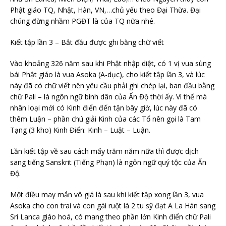
Phật giáo TQ, Nhật, Hàn, VN,…chủ yếu theo Đại Thừa. Đại
chúng đừng nhầm PGĐT là của TQ nữa nhé.
Kiết tập lần 3 – Bắt đầu được ghi bằng chữ viết
Vào khoảng 326 năm sau khi Phật nhập diệt, có 1 vị vua sùng
bái Phật giáo là vua Asoka (A-dục), cho kiết tập lần 3, và lúc
này đã có chữ viết nên yêu cầu phải ghi chép lại, ban đầu bằng
chữ Pali – là ngôn ngữ bình dân của Ấn Độ thời ấy. Vì thế mà
nhân loại mới có Kinh điển đến tận bây giờ, lúc này đã có
thêm Luận – phần chú giải Kinh của các Tổ nên gọi là Tam
Tạng (3 kho) Kinh Điển: Kinh – Luật – Luận.
Lần kiết tập về sau cách mấy trăm năm nữa thì được dịch
sang tiếng Sanskrit (Tiếng Phạn) là ngôn ngữ quý tộc của Ấn
Độ.
Một điều may mắn vô giá là sau khi kiết tập xong lần 3, vua
Asoka cho con trai và con gái ruột là 2 tu sỹ đạt A La Hán sang
Sri Lanca giáo hoá, có mang theo phần lớn Kinh điển chữ Pali