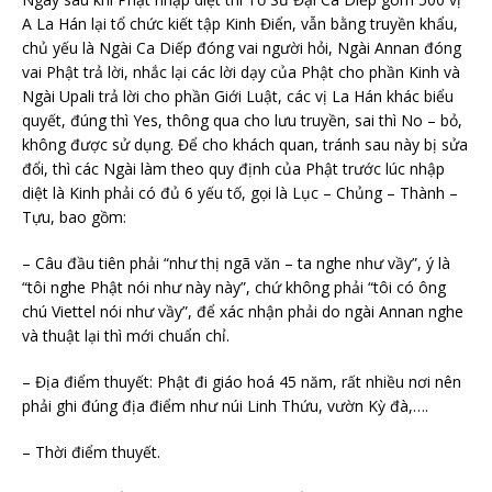
A La Hán lại tổ chức kiết tập Kinh Điển, vẫn bằng truyền khẩu,
chủ yếu là Ngài Ca Diếp đóng vai người hỏi, Ngài Annan đóng
vai Phật trả lời, nhắc lại các lời dạy của Phật cho phần Kinh và
Ngài Upali trả lời cho phần Giới Luật, các vị La Hán khác biểu
quyết, đúng thì Yes, thông qua cho lưu truyền, sai thì No – bỏ,
không được sử dụng. Để cho khách quan, tránh sau này bị sửa
đổi, thì các Ngài làm theo quy định của Phật trước lúc nhập
diệt là Kinh phải có đủ 6 yếu tố, gọi là Lục – Chủng – Thành –
Tựu, bao gồm:
– Câu đầu tiên phải “như thị ngã văn – ta nghe như vầy”, ý là
“tôi nghe Phật nói như này này”, chứ không phải “tôi có ông
chú Viettel nói như vầy”, để xác nhận phải do ngài Annan nghe
và thuật lại thì mới chuẩn chỉ.
– Địa điểm thuyết: Phật đi giáo hoá 45 năm, rất nhiều nơi nên
phải ghi đúng địa điểm như núi Linh Thứu, vườn Kỳ đà,….
– Thời điểm thuyết.