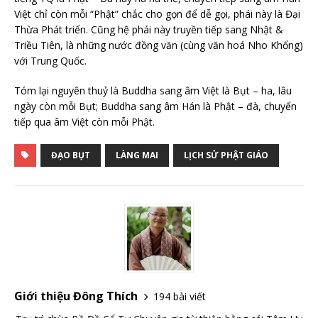
Việt chỉ còn mỗi “Phật” chắc cho gọn để dễ gọi, phái này là Đại
Thừa Phát triển. Cũng hệ phái này truyền tiếp sang Nhật &
Triều Tiên, là những nước đồng văn (cùng văn hoá Nho Khổng)
với Trung Quốc.
Tóm lại nguyên thuỷ là Buddha sang âm Việt là Bụt – ha, lâu
ngày còn mỗi Bụt; Buddha sang âm Hán là Phật – đà, chuyển
tiếp qua âm Việt còn mỗi Phật.
ĐẠO BỤT
LÀNG MAI
LỊCH SỬ PHẬT GIÁO
Giới thiệu Đông Thích
194 bài viết