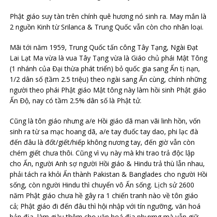
Phật giáo suy tàn trên chính quê hương nó sinh ra. May mắn là
2 nguồn Kinh từ Srilanca & Trung Quốc vẫn còn cho nhân loại.
Mãi tới năm 1959, Trung Quốc tấn công Tây Tạng, Ngài Đạt
Lai Lạt Ma vừa là vua Tây Tạng vừa là Giáo chủ phái Mật Tông
(1 nhánh của Đại thừa phát triển) bỏ quốc gia sang Ấn tị nạn,
1/2 dân số (tầm 2.5 triệu) theo ngài sang Ấn cùng, chính những
người theo phái Phật giáo Mật tông này làm hồi sinh Phật giáo
Ấn Độ, nay có tầm 2.5% dân số là Phật tử.
Cũng là tôn giáo nhưng a/e Hồi giáo dã man vãi linh hồn, vốn
sinh ra từ sa mạc hoang dã, a/e tay đuốc tay dao, phi lạc đà
đến đâu là đốt/giết/hiếp không nương tay, đến giờ vẫn còn
chém giết chưa thôi. Cũng vì vụ này mà khi trao trả độc lập
cho Ấn, người Anh sợ người Hồi giáo & Hindu trả thù lẫn nhau,
phải tách ra khỏi Ấn thành Pakistan & Banglades cho người Hồi
sống, còn người Hindu thì chuyển vô Ấn sống. Lịch sử 2600
năm Phật giáo chưa hề gây ra 1 chiến tranh nào về tôn giáo
cả; Phật giáo đi đến đâu thì hội nhập với tín ngưỡng, văn hoá
bản địa, làm giàu thêm cho văn hoá địa phương mà vẫn giữ