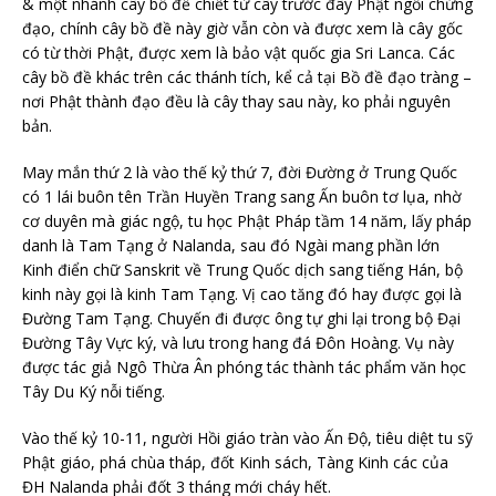
& một nhánh cây bồ đề chiết từ cây trước đây Phật ngồi chứng
đạo, chính cây bồ đề này giờ vẫn còn và được xem là cây gốc
có từ thời Phật, được xem là bảo vật quốc gia Sri Lanca. Các
cây bồ đề khác trên các thánh tích, kể cả tại Bồ đề đạo tràng –
nơi Phật thành đạo đều là cây thay sau này, ko phải nguyên
bản.
May mắn thứ 2 là vào thế kỷ thứ 7, đời Đường ở Trung Quốc
có 1 lái buôn tên Trần Huyền Trang sang Ấn buôn tơ lụa, nhờ
cơ duyên mà giác ngộ, tu học Phật Pháp tầm 14 năm, lấy pháp
danh là Tam Tạng ở Nalanda, sau đó Ngài mang phần lớn
Kinh điển chữ Sanskrit về Trung Quốc dịch sang tiếng Hán, bộ
kinh này gọi là kinh Tam Tạng. Vị cao tăng đó hay được gọi là
Đường Tam Tạng. Chuyến đi được ông tự ghi lại trong bộ Đại
Đường Tây Vực ký, và lưu trong hang đá Đôn Hoàng. Vụ này
được tác giả Ngô Thừa Ân phóng tác thành tác phẩm văn học
Tây Du Ký nỗi tiếng.
Vào thế kỷ 10-11, người Hồi giáo tràn vào Ấn Độ, tiêu diệt tu sỹ
Phật giáo, phá chùa tháp, đốt Kinh sách, Tàng Kinh các của
ĐH Nalanda phải đốt 3 tháng mới cháy hết.