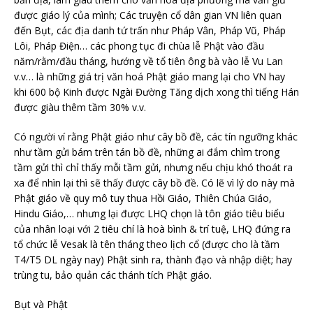
được giáo lý của mình; Các truyện cổ dân gian VN liên quan
đến Bụt, các địa danh tứ trấn như Pháp Vân, Pháp Vũ, Pháp
Lôi, Pháp Điện… các phong tục đi chùa lễ Phật vào đầu
năm/rằm/đầu tháng, hướng về tổ tiên ông bà vào lễ Vu Lan
v.v… là những giá trị văn hoá Phật giáo mang lại cho VN hay
khi 600 bộ Kinh được Ngài Đường Tăng dịch xong thì tiếng Hán
được giàu thêm tầm 30% v.v.
Có người ví rằng Phật giáo như cây bồ đề, các tín ngưỡng khác
như tầm gửi bám trên tán bồ đề, những ai đắm chìm trong
tầm gửi thì chỉ thấy mỗi tầm gửi, nhưng nếu chịu khó thoát ra
xa để nhìn lại thì sẽ thấy được cây bồ đề. Có lẽ vì lý do này mà
Phật giáo về quy mô tuy thua Hồi Giáo, Thiên Chúa Giáo,
Hindu Giáo,… nhưng lại được LHQ chọn là tôn giáo tiêu biểu
của nhân loại với 2 tiêu chí là hoà bình & trí tuệ, LHQ đứng ra
tổ chức lễ Vesak là tên tháng theo lịch cổ (được cho là tầm
T4/T5 DL ngày nay) Phật sinh ra, thành đạo và nhập diệt; hay
trùng tu, bảo quản các thánh tích Phật giáo.
Bụt và Phật