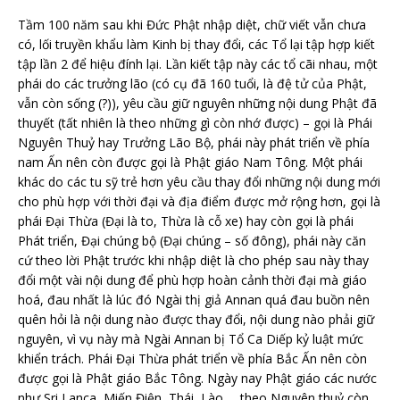
Tầm 100 năm sau khi Đức Phật nhập diệt, chữ viết vẫn chưa
có, lối truyền khẩu làm Kinh bị thay đổi, các Tổ lại tập hợp kiết
tập lần 2 để hiệu đính lại. Lần kiết tập này các tổ cãi nhau, một
phái do các trưởng lão (có cụ đã 160 tuổi, là đệ tử của Phật,
vẫn còn sống (?)), yêu cầu giữ nguyên những nội dung Phật đã
thuyết (tất nhiên là theo những gì còn nhớ được) – gọi là Phái
Nguyên Thuỷ hay Trưởng Lão Bộ, phái này phát triển về phía
nam Ấn nên còn được gọi là Phật giáo Nam Tông. Một phái
khác do các tu sỹ trẻ hơn yêu cầu thay đổi những nội dung mới
cho phù hợp với thời đại và địa điểm được mở rộng hơn, gọi là
phái Đại Thừa (Đại là to, Thừa là cỗ xe) hay còn gọi là phái
Phát triển, Đại chúng bộ (Đại chúng – số đông), phái này căn
cứ theo lời Phật trước khi nhập diệt là cho phép sau này thay
đổi một vài nội dung để phù hợp hoàn cảnh thời đại mà giáo
hoá, đau nhất là lúc đó Ngài thị giả Annan quá đau buồn nên
quên hỏi là nội dung nào được thay đổi, nội dung nào phải giữ
nguyên, vì vụ này mà Ngài Annan bị Tổ Ca Diếp kỷ luật mức
khiển trách. Phái Đại Thừa phát triển về phía Bắc Ấn nên còn
được gọi là Phật giáo Bắc Tông. Ngày nay Phật giáo các nước
như Sri Lanca, Miến Điện, Thái, Lào,… theo Nguyên thuỷ còn