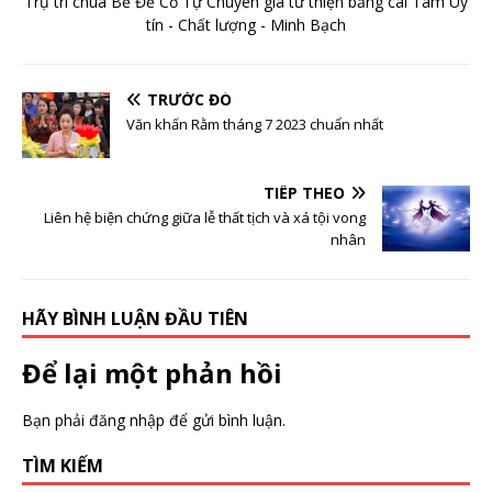
Trụ trì chùa Bề Đề Cổ Tự Chuyên gia từ thiện bằng cái Tâm Uy
tín - Chất lượng - Minh Bạch
TRƯỚC ĐÓ
Văn khấn Rằm tháng 7 2023 chuẩn nhất
TIẾP THEO
Liên hệ biện chứng giữa lễ thất tịch và xá tội vong
nhân
HÃY BÌNH LUẬN ĐẦU TIÊN
Để lại một phản hồi
Bạn phải
đăng nhập
để gửi bình luận.
TÌM KIẾM