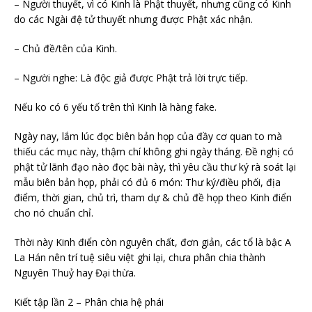
– Người thuyết, vì có Kinh là Phật thuyết, nhưng cũng có Kinh
do các Ngài đệ tử thuyết nhưng được Phật xác nhận.
– Chủ đề/tên của Kinh.
– Người nghe: Là độc giả được Phật trả lời trực tiếp.
Nếu ko có 6 yếu tố trên thì Kinh là hàng fake.
Ngày nay, lắm lúc đọc biên bản họp của đầy cơ quan to mà
thiếu các mục này, thậm chí không ghi ngày tháng. Đề nghị có
phật tử lãnh đạo nào đọc bài này, thì yêu cầu thư ký rà soát lại
mẫu biên bản họp, phải có đủ 6 món: Thư ký/điều phối, địa
điểm, thời gian, chủ trì, tham dự & chủ đề họp theo Kinh điển
cho nó chuẩn chỉ.
Thời này Kinh điển còn nguyên chất, đơn giản, các tổ là bậc A
La Hán nên trí tuệ siêu việt ghi lại, chưa phân chia thành
Nguyên Thuỷ hay Đại thừa.
Kiết tập lần 2 – Phân chia hệ phái