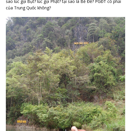
sao lúc gọi Bụt? lúc gọi Phật? tại sao là Bề Đề? PGĐT có phải
của Trung Quốc không?