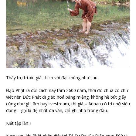
Thầy trụ trì xin giải thích với đại chúng như sau:
Đạo Phật ra đời cách nay tầm 2600 năm, thời đó chưa có chữ
viết nên Đức Phật đi giáo hoá bằng miệng, không hề bút giấy
cũng như ghi âm hay livestream, thị giả – Annan có trí nhớ siêu
đẳng – gọi là đệ nhất đa văn, chỉ ghi nhớ
trong đầu.
Kiết tập lần 1
Ngay sau khi Phật nhập diệt thì Tổ Sư Đại Ca Diếp gom 500 vị