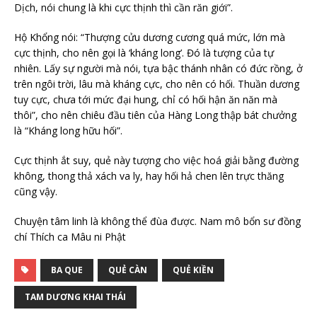
Dịch, nói chung là khi cực thịnh thì cần răn giới”.
Hộ Khổng nói: “Thượng cửu dương cương quá mức, lớn mà
cực thịnh, cho nên gọi là ‘kháng long’. Đó là tượng của tự
nhiên. Lấy sự người mà nói, tựa bậc thánh nhân có đức rồng, ở
trên ngôi trời, lâu mà kháng cực, cho nên có hối. Thuần dương
tuy cực, chưa tới mức đại hung, chỉ có hối hận ăn năn mà
thôi”, cho nên chiêu đầu tiên của Hàng Long thập bát chưởng
là “Kháng long hữu hối”.
Cực thịnh ắt suy, quẻ này tượng cho việc hoá giải bằng đường
không, thong thả xách va ly, hay hối hả chen lên trực thăng
cũng vậy.
Chuyện tâm linh là không thể đùa được. Nam mô bổn sư đồng
chí Thích ca Mâu ni Phật
BA QUE
QUẺ CÀN
QUẺ KIỀN
TAM DƯƠNG KHAI THÁI