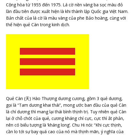
Cộng hòa từ 1955 đến 1975. Lá cờ nền vàng ba sọc màu đỏ
lần đầu tiên được xuất hiện là khi thành lập Quốc gia Việt Nam.
Bản chất của lá cờ là màu vàng của phe Bảo hoàng, cùng với
thể hiện quẻ Càn trong kinh dịch.
Quẻ Càn (天) Hào Thượng dương cương, gồm 3 quẻ dương,
gọi là “Tam dương khai thái”, mong ước ban đầu của quẻ Càn
là chí dương thì mang lại thái bình thịnh trị. Tuy nhiên quẻ Càn
lại ở chỗ chót của quẻ, cương kháng chí cực, cực thì ắt phản,
nên có biểu tượng là ‘kháng long’. Chu Hi nói: “Khi cực thịnh,
cần lo tới sự bay quá cao của nó mà thịnh mãn, ý nghĩa của