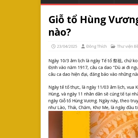
Giỗ tổ Hùng Vương
nào?
23/04/2025
Đông Thích
Thư viện B
Ngày 10/3 âm lịch là ngày Tế tổ 祭祖, chứ ko
Định vào năm 1917, câu ca dao “Dù ai đi ng
câu ca dao hiện đại, đăng báo vào những nă
Ngày tế tổ thực, là ngày 11/03 âm lịch, vua K
Hùng, và ngày 11 nhân dân sẽ cúng tế tại nhà
ngày Giỗ tổ Hùng Vương. Ngày này, theo tru
như Lào, Thái, Chăm, Khơ Me, là ngày đầu t