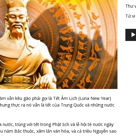
Thư 
Tử vi
Trình
phát
âm
than
năm vẫn kêu gào phải gọi là Tết Âm Lịch (Luna New Year)
nhưng thực ra nó vẫn là tết của Trung Quốc và những nước
 nước, trùng với tết trong Phật lịch và lễ hội té nước ngày
u năm Bắc thuộc, xâm lấn văn hóa, và cả triều Nguyễn sao