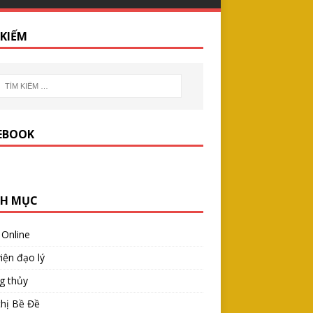
 KIẾM
EBOOK
H MỤC
 Online
iện đạo lý
g thủy
thị Bề Đề