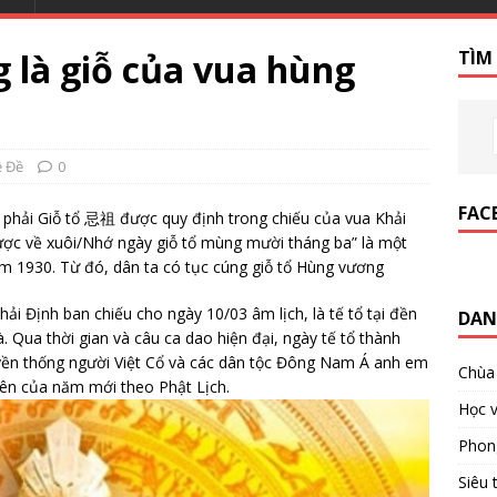
 là giỗ của vua hùng
TÌM
ề Đề
0
FAC
 phải Giỗ tổ 忌祖 được quy định trong chiếu của vua Khải
ược về xuôi/Nhớ ngày giỗ tổ mùng mười tháng ba” là một
m 1930. Từ đó, dân ta có tục cúng giỗ tổ Hùng vương
hải Định ban chiếu cho ngày 10/03 âm lịch, là tế tổ tại đền
DAN
. Qua thời gian và câu ca dao hiện đại, ngày tế tổ thành
yền thống người Việt Cổ và các dân tộc Đông Nam Á anh em
Chùa
iên của năm mới theo Phật Lịch.
Học v
Phon
Siêu 